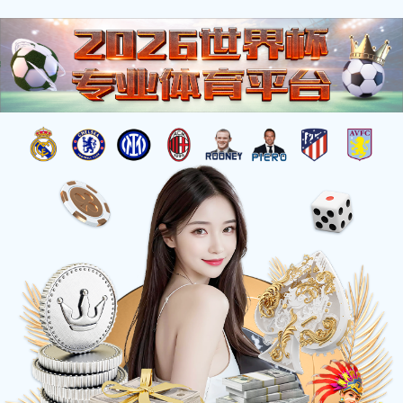
注册入口
开云体育
APP与网页版入口｜
畅享全球体育赛事与数据服务
欢迎访问
开云体育
，提供全面覆盖足球、篮球、
电竞等项目的赛事资讯与数据内容， 支持
APP下
载
与
网页使用
，每日同步更新千场比赛，聚焦热
门体育内容， 助您轻松获取赛事动态，掌握比
赛节奏。
手机App
网页版