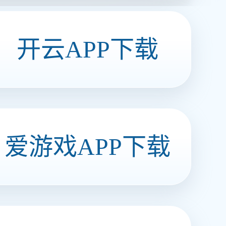
缺席西决抢七
决赛迎来决定生死的第七场较量，然而赛前传...