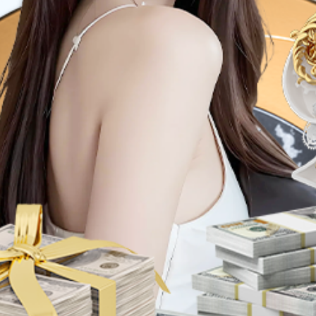
的战术部署，也为系列赛的终极悬念增添了更多变数。杰伦·威廉
战。
攻防体系
5.3个篮板和4.8次助攻，是雷霆进攻端的重要发起点和防守端
对方核心得分手的球员。在抢七这样高强度对抗的比赛中，缺少
前采访中也坦言，球队不得不重新调整轮换阵容，让更多角色球员
与心理考验
现有阵容的极限发挥。从战术层面看，对手极可能针对雷霆替补侧
球员需要分担更多的持球责任，他们能否在高压环境下保持效率
死战，核心球员伤缺带来的不确定性更可能影响年轻球员的临场
的潜在担忧。
略考量