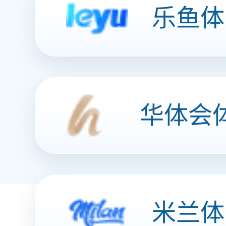
新疆男篮赵睿加盟后球队助攻率提升15%，
新疆男篮在休赛期完成了一笔重磅引援，将国手后卫赵
2026-07-18