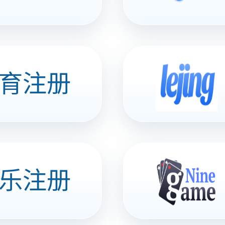
成都蓉城两球完胜北京国安
再次汇聚于两位...
2025赛季中超联赛第12轮上
2026-06-04
系我们
快速导航
App下载
关于我们
隐私政策
rt@hairofthedogthatbityou.com
用户协议
网站地图