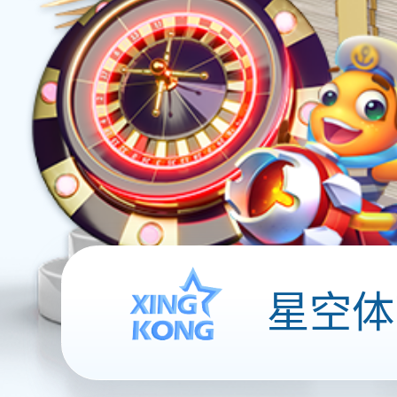
从更宏观的视角看，雷霆管理层和医疗团
败，但强行复出可能加重腿筋伤势，甚至
球队，显然更看重杰伦·威廉姆斯的长期
杰伦·威廉姆斯因腿筋伤势缺席西决抢七
将从中汲取经验——如何在高强度系列赛
要课题。而这场抢七，注定将成为检验球
上一篇：
凯尔特人离争冠比你想的更近…