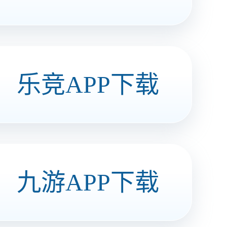
 稳居联赛次
演了一场焦点对决，成都蓉城坐镇主场凤凰...
推荐平台
球友会官网
世界杯购买下载
开云体育
米兰下载
华体会官方网页版
乐动在线官网