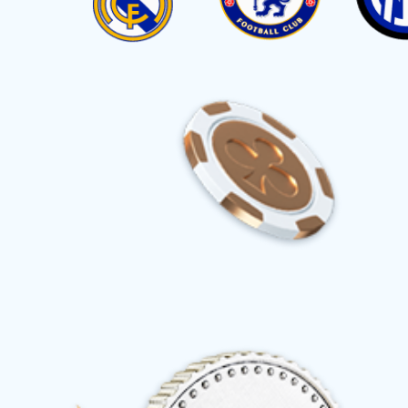
杰伦·威廉姆斯因腿筋伤
2026-06-01 03:00
80 次阅读
首页
/
体育热点
北京时间5月20日，NBA西部决赛迎来