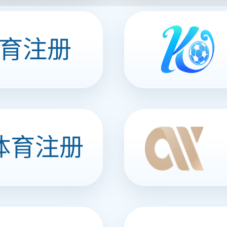
杰伦·威廉姆斯因腿筋伤势
两位超级新星的...
北京时间5月20日，NBA西部
2026-06-01