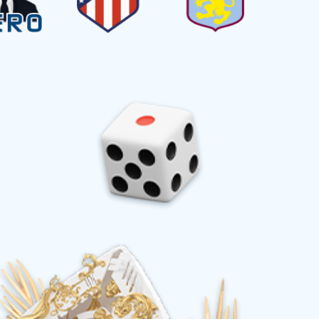
球员杰伦·威廉姆斯因腿筋伤势确认缺席本场