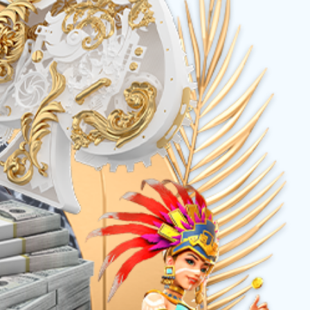
姆斯在系列赛第五场比赛中受伤，随后被列
的全能尖兵。他的缺席意味着雷霆在侧翼位置失
这样一位能够独立创造进攻机会的球员，雷
承担起原本属于杰伦·威廉姆斯的任务。
翼的防守漏洞进行重点打击，利用挡拆换防
，将直接决定比赛走向。此外，球队的心理
判断。雷霆队内多位球员在赛前热身时表情