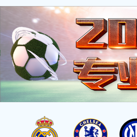
开云体育
AP
欢迎访问
开云体育
，提供全面覆盖足球
场比赛，