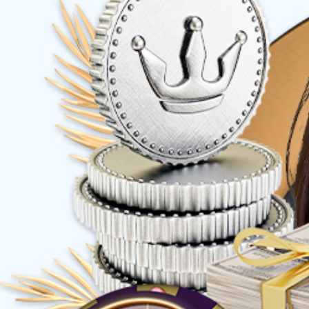
关键对决。这一突发状况不仅打乱了雷霆
入每日观察名单，但最终未能赶上抢七大
腿筋伤势如何影响雷霆
杰伦·威廉姆斯本赛季场均贡献19.5分、
去了一名能够持球突破、拉开空间并防守
霆的进攻流畅度将大打折扣。主教练在赛
抢七战局中的战术博弈
杰伦·威廉姆斯的缺阵迫使雷霆必须依赖
制造错位机会。与此同时，雷霆其他核心
状态也面临严峻考验——抢七本身已是生
严肃，这反映出全队对杰伦·威廉姆斯缺席
伤病管理背后的长期战